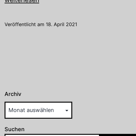
Zeiten
der
Veröffentlicht am
18. April 2021
Seuche
Archiv
Suchen