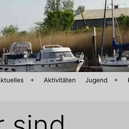
ktuelles
Aktivitäten
Jugend
Menü
Men
öffnen
öffn
r sind